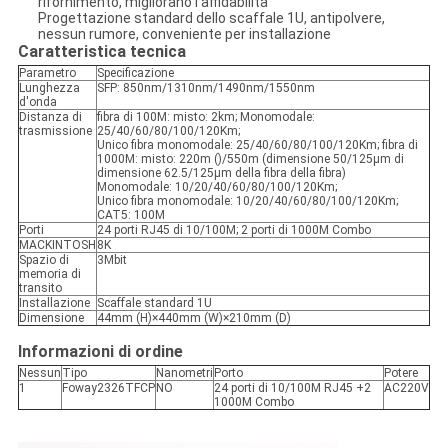
rifornimento, migliorano l'affidabilità
Progettazione standard dello scaffale 1U, antipolvere,
nessun rumore, conveniente per installazione
Caratteristica tecnica
Parametro
Specificazione
Lunghezza
SFP: 850nm/1310nm/1490nm/1550nm
d'onda
Distanza di
fibra di 100M: misto: 2km; Monomodale:
trasmissione
25/40/60/80/100/120Km;
Unico fibra monomodale: 25/40/60/80/100/120Km; fibra di
1000M: misto: 220m ()/550m (dimensione 50/125μm di
dimensione 62.5/125μm della fibra della fibra)
Monomodale: 10/20/40/60/80/100/120Km;
Unico fibra monomodale: 10/20/40/60/80/100/120Km;
CAT5: 100M
Porti
24 porti RJ45 di 10/100M; 2 porti di 1000M Combo
MACKINTOSH
8K
Spazio di
3Mbit
memoria di
transito
Installazione
Scaffale standard 1U
Dimensione
44mm (H)×440mm (W)×210mm (D)
Informazioni di ordine
Nessun
Tipo
Nanometri
Porto
Potere
1
Foway2326TFCP
NO
24 porti di 10/100M RJ45 +2
AC220V
1000M Combo