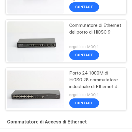
CONTACT
Commutatore di Ethernet
del porto di HiOSO 9
negotiable MOQ:1
CONTACT
Porto 24 1000M di
HiOSO 28 commutatore
industriale di Ethernet del
commutatore di
negotiable MOQ:1
sicurezza di Ethernet di
CONTACT
+4 porti di 10G SFP
Commutatore di Access di Ethernet