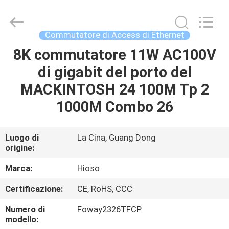
2026
HiOSO
Technology
Co.,
Ltd..
Commutatore di Access di Ethernet
All
Rights
8K commutatore 11W AC100V
CASA
Reserved.
Developed
by
di gigabit del porto del
ECER
PRODOTTI
MACKINTOSH 24 100M Tp 2
1000M Combo 26
VIDEO
Luogo di
La Cina, Guang Dong
origine:
CIRCA
NOI
Marca:
Hioso
Certificazione:
CE, RoHS, CCC
GIRO
Numero di
Foway2326TFCP
DELLA
modello: