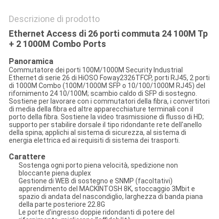
Descrizione di prodotto
Ethernet Access di 26 porti commuta 24 100M Tp
+ 2 1000M Combo Ports
Panoramica
Commutatore dei porti 100M/1000M Security Industrial
Ethernet di serie 26 di HiOSO Foway2326TFCP, porti RJ45, 2 porti
di 1000M Combo (100M/1000M SFP o 10/100/1000M RJ45) del
rifornimento 24 10/100M; scambio caldo di SFP di sostegno.
Sostiene per lavorare con i commutatori della fibra, i convertitori
di media della fibra ed altre apparecchiature terminali con il
porto della fibra. Sostiene la video trasmissione di flusso di HD;
supporto per stabilire dorsale il tipo ridondante rete dell'anello
della spina; applichi al sistema di sicurezza, al sistema di
energia elettrica ed ai requisiti di sistema dei trasporti.
Carattere
Sostenga ogni porto piena velocità, spedizione non
bloccante piena duplex
Gestione di WEB di sostegno e SNMP (facoltativi)
apprendimento del MACKINTOSH 8K, stoccaggio 3Mbit e
spazio di andata del nascondiglio, larghezza di banda piana
della parte posteriore 22.8G
Le porte d'ingresso doppie ridondanti di potere del