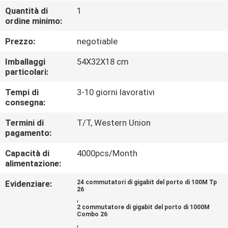
FABBRICA
Quantità di
1
ordine minimo:
CONTROLLO
Prezzo:
negotiable
DI
Imballaggi
54X32X18 cm
QUALITÀ
particolari:
Tempi di
3-10 giorni lavorativi
consegna:
CONTATTICI
Termini di
T/T, Western Union
pagamento:
NOTIZIE
Capacità di
4000pcs/Month
alimentazione:
CASI
Evidenziare:
24 commutatori di gigabit del porto di 100M Tp
26
,
MAPPA
2 commutatore di gigabit del porto di 1000M
Combo 26
DEL
,