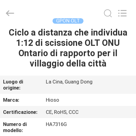
Technology
Co.,
Ltd..
All
Rights
GPON OLT
Reserved.
Developed
by
Ciclo a distanza che individua
CASA
ECER
1:12 di scissione OLT ONU
PRODOTTI
Ontario di rapporto per il
villaggio della città
VIDEO
Luogo di
La Cina, Guang Dong
origine:
CIRCA
NOI
Marca:
Hioso
Certificazione:
CE, RoHS, CCC
GIRO
Numero di
HA7316G
DELLA
modello: