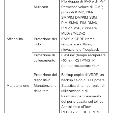
Pila doppia di IPv6 e di IPv4
Multicast
Permesso veloce di IGMP,
proxy di IGMP
,
PIM-
SM/PIM-DM/PIM-SSM
PIM-SMv6, PIM-DMv6,
PIM-SSMv6
,
curiosare
MLDv2/MLDv2
Affidabilità
Protezione del
EAPS e GERP (tempi
ciclo
recuperare
,
<50ms>
rilevazione
di "loopback"
Protezione di
FlexLink (tempo recuperare
collegamento
,
RSTP/MSTP
<50ms>
(tempo recuperare
<1s>
Protezione del
Backup ospite di VRRP
,
un
dispositivo
backup caldo di 1+1 potere
Manutenzione
Manutenzione
Statistica di tempo reale, di
della rete
utilizzazione e di
trasmissione/ricevimento
del porto basata sul telnet
;
Analisi dello sFlow
RFC3176
;
LLDP, GPON