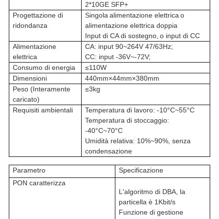
2*10GE SFP+
Progettazione di
Singola
alimentazione elettrica
o
ridondanza
alimentazione elettrica doppia
Input di CA di sostegno,
o input di CC
Alimentazione
CA: input 90~264V
47/63Hz;
elettrica
CC: input -36V~-72V
;
Consumo di energia
≤110W
Dimensioni
440mm×44mm×380mm
Peso (Interamente
≤3kg
caricato)
Requisiti ambientali
Temperatura di lavoro: -10°C~55°C
Temperatura di stoccaggio:
-40°C~70°C
Umidità relativa: 10%~90%
, senza
condensazione
Parametro
Specificazione
PON caratterizza
L'algoritmo di DBA, la
particella è 1Kbit/s
Funzione di gestione