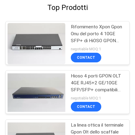
Top Prodotti
Rifornimento Xpon Gpon
Onu del porto 4 10GE
SFP+ di HiOSO GPON
OLT 8PON GPON OLT 8
negotiable MOQ:1
GE
CONTACT
Hioso 4 porti GPON OLT
4GE RJ45+2 GE/10GE
SFP/SFP+ compatibili
con l'altra
negotiable MOQ:1
RESPONSABILITÀ
CONTACT
La linea ottica il terminale
Gpon Olt dello scaffale