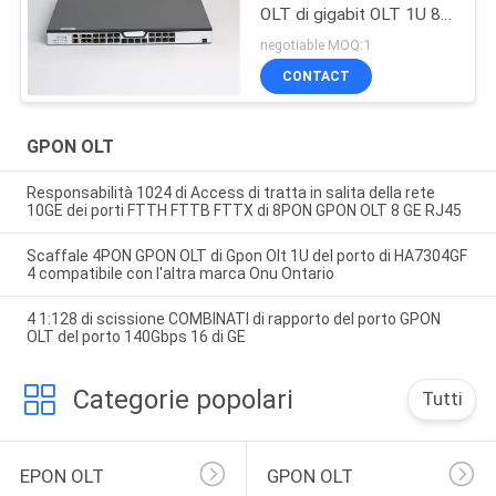
OLT di gigabit OLT 1U 8
porti fornisce
negotiable MOQ:1
compatibile la maggior
CONTACT
parte del Onu
GPON OLT
Responsabilità 1024 di Access di tratta in salita della rete
10GE dei porti FTTH FTTB FTTX di 8PON GPON OLT 8 GE RJ45
Scaffale 4PON GPON OLT di Gpon Olt 1U del porto di HA7304GF
4 compatibile con l'altra marca Onu Ontario
4 1:128 di scissione COMBINATI di rapporto del porto GPON
OLT del porto 140Gbps 16 di GE
Categorie popolari
Tutti
EPON OLT
GPON OLT