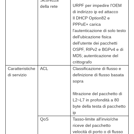
Sicurezza
URPF per impedire l'OEM
della rete
di indirizzo ip ed attacco
Il DHCP Option82 e
PPPoE+ carica
l'autenticazione di solo testo
dell'ubicazione fisica
dell'utente dei pacchetti
OSPF, RIPv2 e BGPv4 e di
MD5
;
autenticazione del
crittografo
Caratteristiche
ACL
Classificazione di flusso e
di servizio
definizione di flusso basata
sopra
filtrazione del pacchetto di
L2~L7
in profondità a 80
byte della testa di pacchetto
ip
QoS
Tasso-limite all'invio/che
riceve del pacchetto
velocità di porto o di flusso