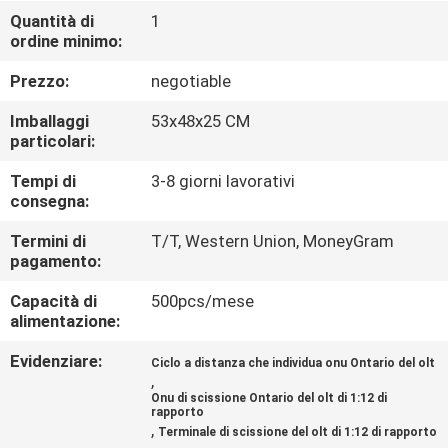
FABBRICA
Quantità di
1
ordine minimo:
CONTROLLO
Prezzo:
negotiable
DI
Imballaggi
53x48x25 CM
QUALITÀ
particolari:
Tempi di
3-8 giorni lavorativi
consegna:
CONTATTICI
Termini di
T/T, Western Union, MoneyGram
pagamento:
NOTIZIE
Capacità di
500pcs/mese
alimentazione:
CASI
Evidenziare:
Ciclo a distanza che individua onu Ontario del olt
,
MAPPA
Onu di scissione Ontario del olt di 1:12 di
rapporto
DEL
,
Terminale di scissione del olt di 1:12 di rapporto