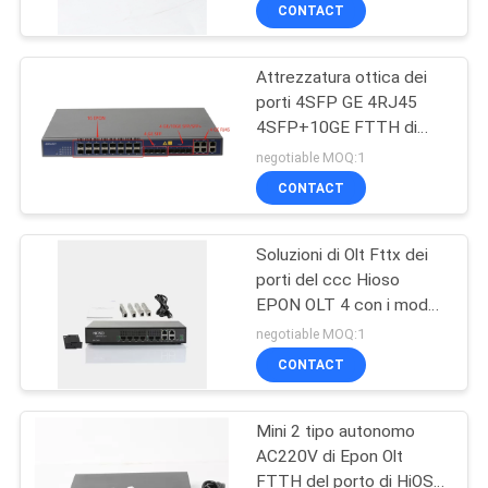
ottico avanzato
FABBRICA
CONTACT
Attrezzatura ottica dei
CONTROLLO
porti 4SFP GE 4RJ45
DI
4SFP+10GE FTTH di
QUALITÀ
tratta in salita di PX20+
negotiable MOQ:1
16PON EPON OLT 12
CONTACT
CONTATTICI
Soluzioni di Olt Fttx dei
porti del ccc Hioso
NOTIZIE
EPON OLT 4 con i moduli
di Px20+++
negotiable MOQ:1
CASI
CONTACT
MAPPA
Mini 2 tipo autonomo
AC220V di Epon Olt
DEL
FTTH del porto di HiOSO