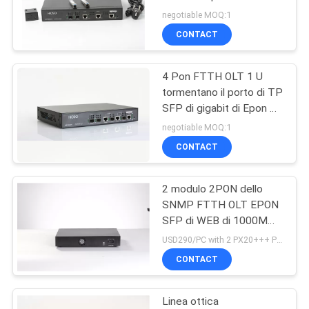
SITO
con 2 SFP Px20+++
negotiable MOQ:1
CONTACT
NORME
4 Pon FTTH OLT 1 U
SULLA
tormentano il porto di TP
PRIVACY
SFP di gigabit di Epon Olt
compatibile
negotiable MOQ:1
CONTACT
2 modulo 2PON dello
SNMP FTTH OLT EPON
SFP di WEB di 1000M
Combo Uplink Ports
USD290/PC with 2 PX20+++ PON SFP MOQ:1
CONTACT
Linea ottica