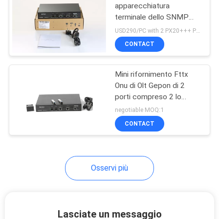
apparecchiatura
terminale dello SNMP
EPON HiOSO di WEB del
USD290/PC with 2 PX20+++ PON SFP MOQ:1
contenitore 2PON di
CONTACT
pizza
Mini rifornimento Fttx
Onu di Olt Gepon di 2
porti compreso 2 lo
SNMP di web di SFP
negotiable MOQ:1
Px20+++
CONTACT
Osservi più
Lasciate un messaggio