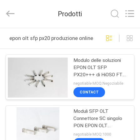
2026
HiOSO
Technology
Prodotti
Co.,
Ltd..
All
Rights
CASA
Reserved.
Developed
epon olt sfp px20 produzione online
by
ECER
PRODOTTI
Modulo delle soluzioni
EPON OLT SFP
VIDEO
PX20+++ di HiOSO FTTx
del metallo bianco
negotiable MOQ:Negoziabile
CIRCA
CONTACT
NOI
Moduli SFP OLT
Connettore SC singolo
GIRO
PON EPON OLT
DELLA
PX20++++ Modulo
negotiable MOQ:1000