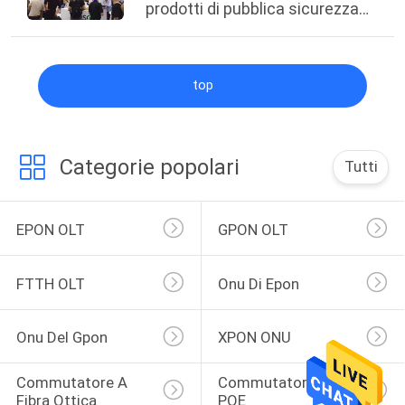
prodotti di pubblica sicurezza
dell'Shanghai-internazionale
top
Categorie popolari
Tutti
EPON OLT
GPON OLT
FTTH OLT
Onu Di Epon
Onu Del Gpon
XPON ONU
Commutatore A 
Commutatore Di 
Fibra Ottica
POE