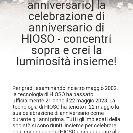
anniversario] la
FABBRICA
celebrazione di
CONTROLLO
anniversario di
DI
HIOSO - concentri
QUALITÀ
sopra e crei la
luminosità insieme!
CONTATTICI
NOTIZIE
Per gradi, esaminando indietro maggio 2002,
la tecnologia di HIOSO ha passato
CASI
ufficialmente 21 anno il 22 maggio 2023. La
tecnologia di HIOSO ha tenuto il 22 maggio la
sua celebrazione di anniversario come
MAPPA
durante gli anni prima. Tutti gli impiegati della
società si sono riuniti insieme per celebrare
DEL
ogni compleanno di HIOSO e per augurare alla