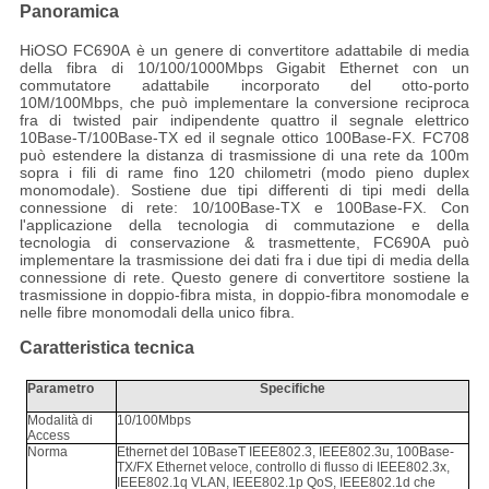
Panoramica
HiOSO FC690A è un genere di convertitore adattabile di media
della fibra di 10/100/1000Mbps Gigabit Ethernet con un
commutatore adattabile incorporato del
otto-
porto
10M/100Mbps, che può implementare la conversione reciproca
fra di twisted pair indipendente quattro il segnale elettrico
10Base-T/100Base-TX ed il segnale ottico 100Base-FX. FC708
può estendere la distanza di trasmissione di una rete da 100m
sopra i fili di rame fino 120 chilometri (modo pieno duplex
monomodale). Sostiene due tipi differenti di tipi medi della
connessione di rete: 10/100Base-TX e 100Base-FX. Con
l'applicazione della tecnologia di commutazione e della
tecnologia di conservazione & trasmettente, FC690A può
implementare la trasmissione dei dati fra i due tipi di media della
connessione di rete. Questo genere di convertitore sostiene la
trasmissione in doppio-fibra mista, in doppio-fibra monomodale e
nelle fibre monomodali della unico fibra.
Caratteristica tecnica
Parametro
Specifiche
Modalità di
10/100Mbps
Access
Norma
Ethernet del 10BaseT IEEE802.3, IEEE802.3u, 100Base-
TX/FX Ethernet veloce, controllo di flusso di IEEE802.3x,
IEEE802.1q VLAN, IEEE802.1p QoS, IEEE802.1d che