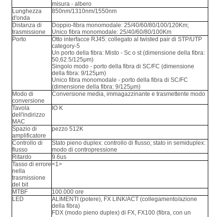
misura - albero
Lunghezza
850nm/1310nm/1550nm
d'onda
Distanza di
Doppio-fibra monomodale: 25/40/60/80/100/120Km;
trasmissione
Unico fibra monomodale: 25/40/60/80/100Km
Porto
Otto interfacce RJ45: collegato al twisted pair di STP/UTP
category-5
Un porto della fibra: Misto - Sc o st (dimensione della fibra:
50,62.5/125μm)
Singolo modo - porto della fibra di SC/FC (dimensione
della fibra: 9/125μm)
Unico fibra monomodale - porto della fibra di SC/FC
(dimensione della fibra: 9/125μm)
Modo di
Conversione media, immagazzinante e trasmettente modo
conversione
Tavola
IO K
dell'indirizzo
MAC
Spazio di
pezzo 512K
amplificatore
Controllo di
Stato pieno duplex: controllo di flusso; stato in semiduplex:
flusso
modo di contropressione
Ritardo
9.6us
Tasso di errore
<1>
nella
trasmissione
del bit
MTBF
100.000 ore
LED
ALIMENTI (potere), FX LINK/ACT (collegamento/azione
della fibra)
FDX (modo pieno duplex) di FX, FX100 (fibra, con un