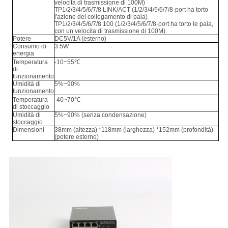
velocita di trasmissione di 100M)
TP1/2/3/4/5/6/7/8 LINK/ACT (1/2/3/4/5/6/7/8-port ha torto
l'azione del collegamento di paia)
TP1/2/3/4/5/6/7/8 100 (1/2/3/4/5/6/7/8-port ha torto le paia,
con un velocita di trasmissione di 100M)
Potere
DC5V/1A (esterno)
Consumo di
3.5W
energia
Temperatura
-10~55℃
di
funzionamento
Umidità di
5%~90%
funzionamento
Temperatura
-40~70℃
di stoccaggio
Umidità di
5%~90% (senza condensazione)
stoccaggio
Dimensioni
38mm (altezza) *118mm (larghezza) *152mm (profondità)
(potere esterno)