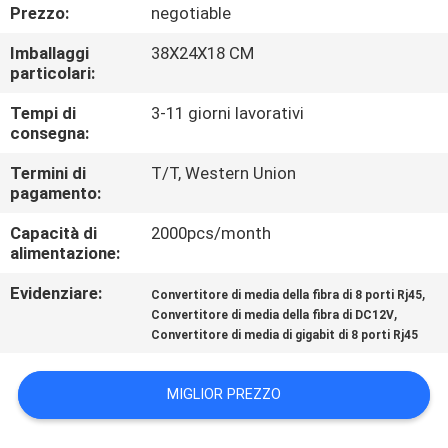
FABBRICA
Prezzo:
negotiable
Imballaggi
38X24X18 CM
CONTROLLO
particolari:
DI
Tempi di
3-11 giorni lavorativi
consegna:
QUALITÀ
Termini di
T/T, Western Union
pagamento:
CONTATTICI
Capacità di
2000pcs/month
alimentazione:
NOTIZIE
Evidenziare:
,
Convertitore di media della fibra di 8 porti Rj45
,
Convertitore di media della fibra di DC12V
CASI
Convertitore di media di gigabit di 8 porti Rj45
MAPPA
MIGLIOR PREZZO
DEL