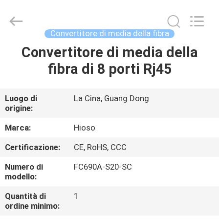
2026
HiOSO
Technology
Co.,
Ltd..
Convertitore di media della fibra
All
Rights
Convertitore di media della
CASA
Reserved.
Developed
by
fibra di 8 porti Rj45
ECER
PRODOTTI
Luogo di
La Cina, Guang Dong
origine:
VIDEO
Marca:
Hioso
CIRCA
Certificazione:
CE, RoHS, CCC
NOI
Numero di
FC690A-S20-SC
modello:
GIRO
Quantità di
1
ordine minimo:
DELLA