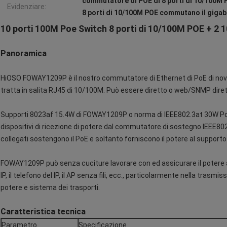
commutatore di POE di 8 porti di 10/100M
Evidenziare:
8 porti di 10/100M POE commutano il gigabi
10 porti 100M Poe Switch 8 porti di 10/100M POE + 2 
Panoramica
HiOSO FOWAY1209P è il nostro commutatore di Ethernet di PoE di nove 
tratta in salita RJ45 di 10/100M. Può essere diretto o web/SNMP diret
Supporti 8023af 15.4W di FOWAY1209P o norma di IEEE802.3at 30W PoE
dispositivi di ricezione di potere dal commutatore di sostegno IEEE802.
collegati sostengono il PoE e soltanto forniscono il potere al supporto 
FOWAY1209P può senza cuciture lavorare con ed assicurare il potere ai 
IP, il telefono del IP, il AP senza fili, ecc., particolarmente nella trasmis
potere e sistema dei trasporti.
Caratteristica tecnica
Parametro
Specificazione