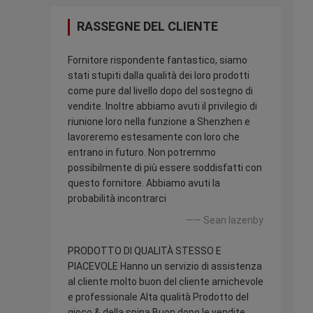
RASSEGNE DEL CLIENTE
Fornitore rispondente fantastico, siamo
stati stupiti dalla qualità dei loro prodotti
come pure dal livello dopo del sostegno di
vendite. Inoltre abbiamo avuti il privilegio di
riunione loro nella funzione a Shenzhen e
lavoreremo estesamente con loro che
entrano in futuro. Non potremmo
possibilmente di più essere soddisfatti con
questo fornitore. Abbiamo avuti la
probabilità incontrarci
—— Sean lazenby
PRODOTTO DI QUALITÀ STESSO E
PIACEVOLE Hanno un servizio di assistenza
al cliente molto buon del cliente amichevole
e professionale Alta qualità Prodotto del
gioco & della spina Buon dopo le vendite