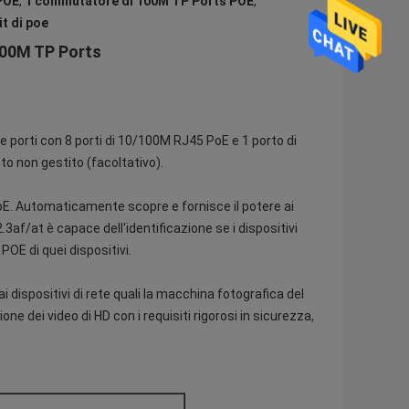
 POE
,
1 commutatore di 100M TP Ports POE
,
t di poe
100M TP Ports
porti con 8 porti di 10/100M RJ45 PoE e 1 porto di
to non gestito (facoltativo).
. Automaticamente scopre e fornisce il potere ai
3af/at è capace dell'identificazione se i dispositivi
POE di quei dispositivi.
dispositivi di rete quali la macchina fotografica del
sione dei video di HD con i requisiti rigorosi in sicurezza,