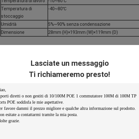
Temperatura di lavoro
-10~60℃
Temperatura di
-40~80℃
stoccaggio
Umidità
5%~90% senza condensazione
Dimensione
28mm (H)×193mm (W)×119mm (D)
Lasciate un messaggio
Ti richiameremo presto!