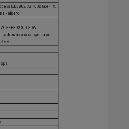
loce di IEEE802.3u 100Base-TX,
ra - albero
4W, IEEE802.3at 30W
tici di potere di scoperta ed
potere
M bps
o