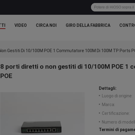
TTI
VIDEO
CIRCA NOI
GIRO DELLA FABBRICA
CONTRO
 O Non Gestiti Di 10/100M POE 1 Commutatore 100M Di 100M TP Ports 
8 porti diretti o non gestiti di 10/100M POE 
POE
Dettagli:
Luogo di origine:
Marca:
Certificazione:
Numero di modell
Termini di pagame