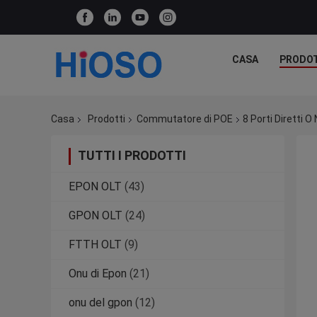
CASA
PRODO
Casa
Prodotti
Commutatore di POE
8 Porti Diretti
TUTTI I PRODOTTI
EPON OLT
(43)
GPON OLT
(24)
FTTH OLT
(9)
Onu di Epon
(21)
onu del gpon
(12)