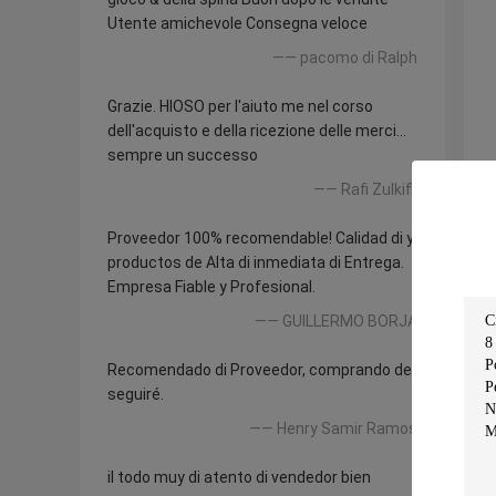
Utente amichevole Consegna veloce
—— pacomo di Ralph
Grazie. HIOSO per l'aiuto me nel corso
dell'acquisto e della ricezione delle merci…
sempre un successo
—— Rafi Zulkifli
Proveedor 100% recomendable! Calidad di y
productos de Alta di inmediata di Entrega.
Empresa Fiable y Profesional.
—— GUILLERMO BORJA
Recomendado di Proveedor, comprando del
seguiré.
—— Henry Samir Ramos
il todo muy di atento di vendedor bien