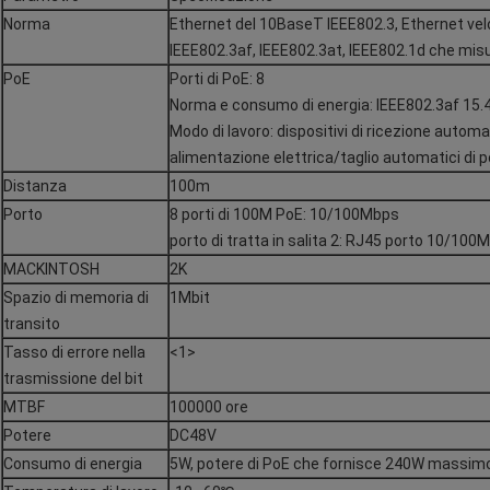
Norma
Ethernet del 10BaseT IEEE802.3, Ethernet ve
IEEE802.3af, IEEE802.3at, IEEE802.1d che misu
PoE
Porti di PoE: 8
Norma e consumo di energia: IEEE802.3af 15.
Modo di lavoro: dispositivi di ricezione automa
alimentazione elettrica/taglio automatici di 
Distanza
100m
Porto
8 porti di 100M PoE: 10/100Mbps
porto di tratta in salita 2: RJ45 porto 10/100
MACKINTOSH
2K
Spazio di memoria di
1Mbit
transito
Tasso di errore nella
<1>
trasmissione del bit
MTBF
100000 ore
Potere
DC48V
Consumo di energia
5W, potere di PoE che fornisce 240W massim