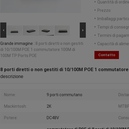
Quantità di ordin
Prezzo:
Imballaggi partico
Tempi di conseg
Termini di pagam
Grande immagine :
8 porti diretti o non gestiti
Capacità di alim
di 10/100M POE 1 commutatore 100M di
Contatto
100M TP Ports POE
8 porti diretti o non gestiti di 10/100M POE 1 commutato
descrizione
Nome:
9 porti commutano
Dista
Mackintosh:
2K
MTBF
Potere:
DC48V
Cons