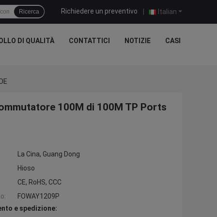
Richiedere un preventivo
|
Italian
Ricerca
LLO DI QUALITÀ
CONTATTICI
NOTIZIE
CASI
POE
1 commutatore 100M di 100M TP Ports
La Cina, Guang Dong
Hioso
CE, RoHS, CCC
o:
FOWAY1209P
nto e spedizione: