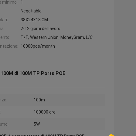
e minimo:
1
Negotiable
lari:
38X24X18 CM
na:
2-12 giorni del lavoro
ento:
T/T, Western Union, MoneyGram, L/C
entazione:
10000pcs/month
re 100M di 100M TP Ports POE
nza:
100m
:
100000 ore
umo:
5W