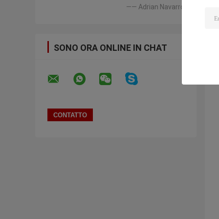
—— Adrian Navarro
SONO ORA ONLINE IN CHAT